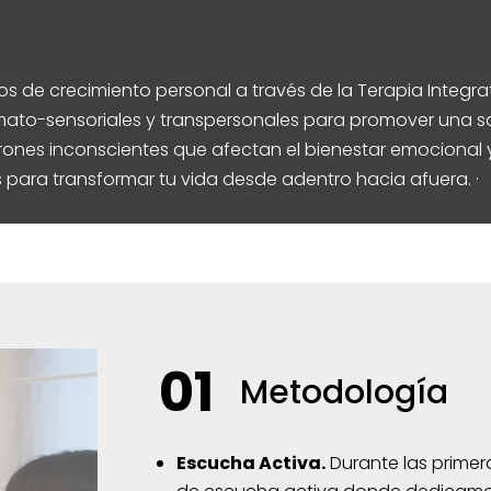
de crecimiento personal a través de la Terapia Integrat
to-sensoriales y transpersonales para promover una sa
trones inconscientes que afectan el bienestar emocional y
para transformar tu vida desde adentro hacia afuera. ·
01
Metodología
Escucha Activa.
Durante las primer