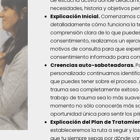
de escucha activa donde dedicamos
necesidades, historia y objetivos per
Explicación Inicial.
Comenzamos con
detalladamente cómo funciona la te
comprensión clara de lo que puedes
consentimiento, realizamos un ejerci
motivos de consulta para que experi
consentimiento informado para cont
Creencias auto-saboteadoras.
Pa
personalizado continuamos identifi
que puedes tener sobre el proceso.
trauma sea completamente exitoso 
trabajo de trauma sea lo más suave 
momento no sólo conocerás más sob
oportunidad única para sentir los p
Explicación del Plan de Tratamien
estableceremos la ruta a seguir y lo
que tu siempre sepas por dónde va